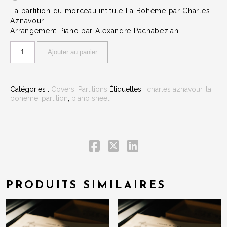
La partition du morceau intitulé La Bohème par Charles
Aznavour.
Arrangement Piano par Alexandre Pachabezian.
Ajouter au panier
Catégories :
Covers
,
Partitions
Étiquettes :
charles aznavour
,
la
boheme
,
partition
,
piano sheet
PRODUITS SIMILAIRES