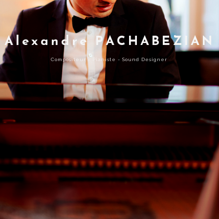
A
l
e
x
a
n
d
r
e
P
A
C
H
A
B
E
Z
I
A
N
C
o
m
p
o
s
i
t
e
u
r
-
P
i
a
n
i
s
t
e
-
S
o
u
n
d
D
e
s
i
g
n
e
r